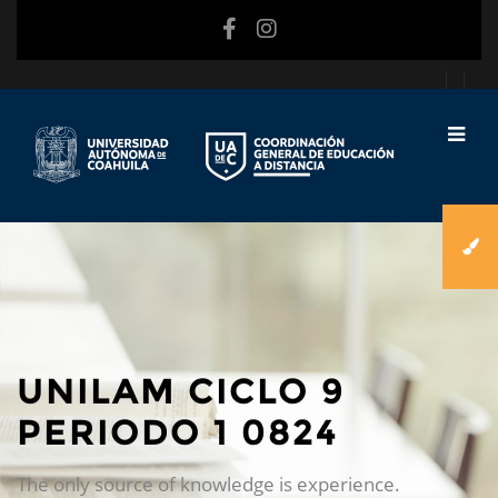
Saltar al contenido principal
UNILAM CICLO 9
PERIODO 1 0824
The only source of knowledge is experience.