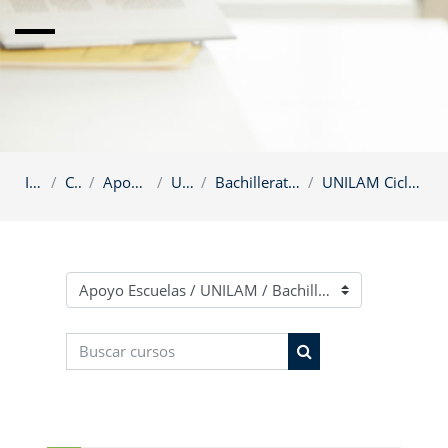
Inicio
Cursos
Apoyo Escuelas
UNILAM
Bachillerato Tronco Común
UNILAM Ciclo 9 Periodo 1 0824
Categorías
Buscar cursos
Buscar cursos
Omitir Navegación