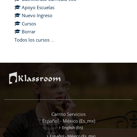
Apoyo Escuelas
Nuevo Ingreso
Cursos
Borrar
Todos los cursos
...
Carrito Servicios
Español - México ‎(es_mx)‎
English ‎(en)‎
Español - México ‎(es_mx)‎