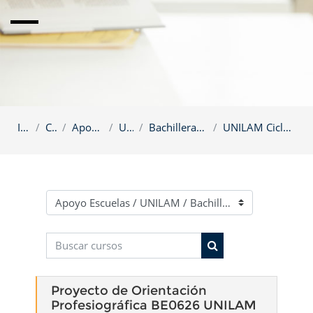
Inicio
Cursos
Apoyo Escuelas
UNILAM
Bachillerato Tronco Común
UNILAM Ciclo 12 Periodo 1 0126
Categorías
Buscar cursos
Buscar cursos
Proyecto de Orientación
Profesiográfica BE0626 UNILAM