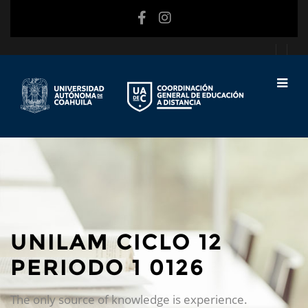
Saltar al contenido principal
UNILAM CICLO 12
PERIODO 1 0126
The only source of knowledge is experience.