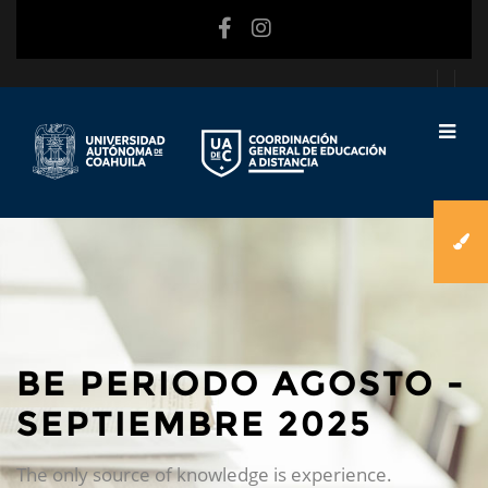
Saltar al contenido principal
BE PERIODO AGOSTO -
SEPTIEMBRE 2025
The only source of knowledge is experience.