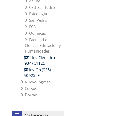
Acuña
CEU San Isidro
Psicologia
San Pedro
FCA
Quimicas
Facultad de
Ciencia, Educación y
Humanidades
T Inv Cientifica
(934) C1125
Inv Op (935)
A0925 IF
Nuevo Ingreso
Cursos
Borrar
Omitir Categorías
Categorías