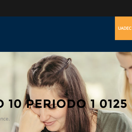
UADEC
 10 PERIODO 1 0125
ence.