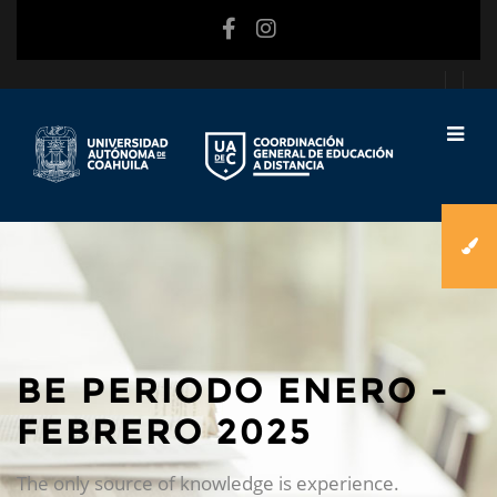
Saltar al contenido principal
BE PERIODO ENERO -
FEBRERO 2025
The only source of knowledge is experience.