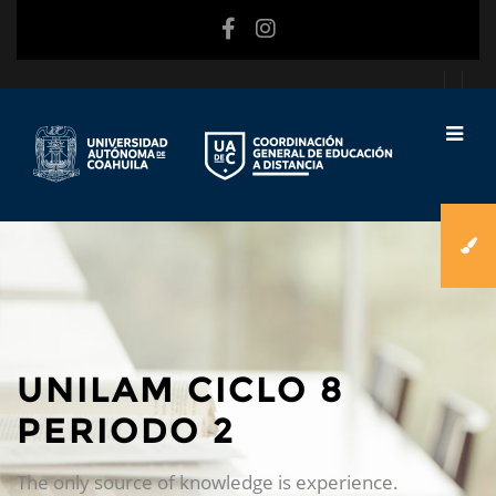
Skip to main content
UNILAM CICLO 8
PERIODO 2
The only source of knowledge is experience.