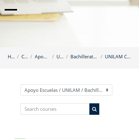
Home
Courses
Apoyo Escuelas
UNILAM
Bachillerato Tronco Común
UNILAM Ciclo 8 Periodo 2
Course categories
Search courses
Search courses
Skip Navigation